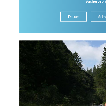
Suchergebni
Datum
Schw
Im Tourenarchiv suchen
Land:
Region:
Gebirge: