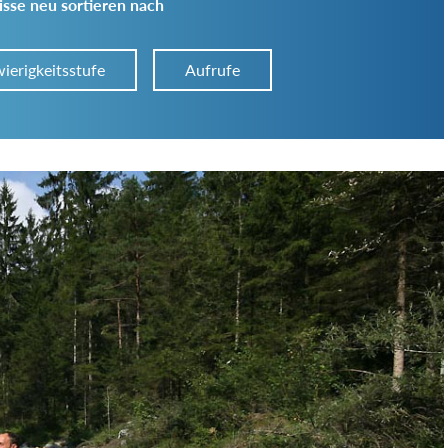
sse neu sortieren nach
ierigkeitsstufe
Aufrufe
Art der Tour:
Schwierigkeitsgrad:
von
bis
Kondition (Tourdauer):