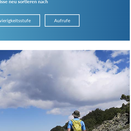
sse neu sortieren nach
ierigkeitsstufe
Aufrufe
Art der Tour:
Schwierigkeitsgrad:
von
bis
Kondition (Tourdauer):