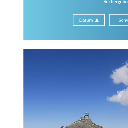
Suchergebni
Datum
Schw
Im Tourenarchiv suchen
Land:
Region:
Gebirge: