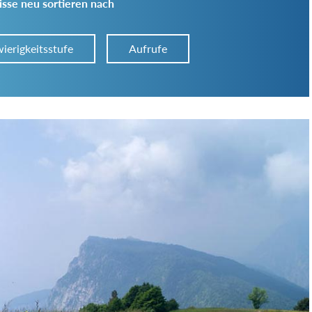
sse neu sortieren nach
ierigkeitsstufe
Aufrufe
Art der Tour:
Schwierigkeitsgrad:
von
bis
Kondition (Tourdauer):