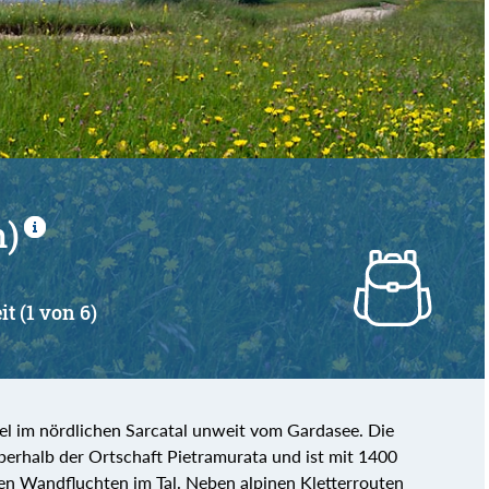
von
bis
m)
it (1 von 6)
fel im nördlichen Sarcatal unweit vom Gardasee. Die
erhalb der Ortschaft Pietramurata und ist mit 1400
n Wandfluchten im Tal. Neben alpinen Kletterrouten