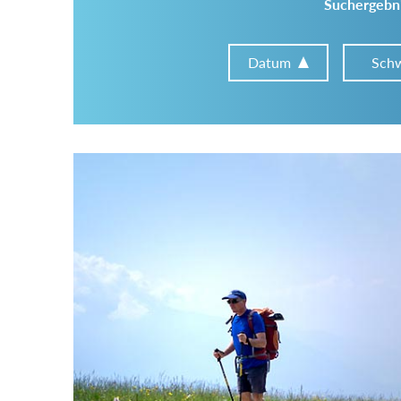
Suchergebni
Datum
Schw
Im Tourenarchiv suchen
Land:
Region:
Gebirge: