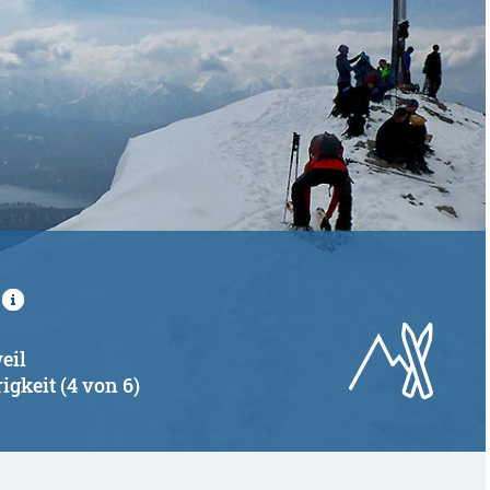
eil
igkeit (4 von 6)