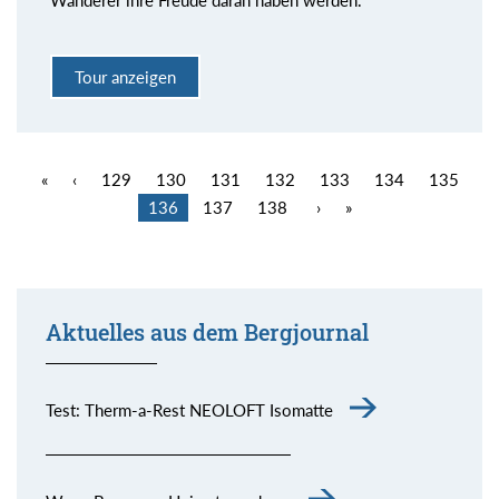
Wanderer ihre Freude daran haben werden.
Tour anzeigen
«
‹
129
130
131
132
133
134
135
136
137
138
›
»
Aktuelles aus dem Bergjournal
Test: Therm-a-Rest NEOLOFT Isomatte