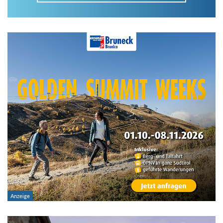
Im Tourenarchiv suchen
Land:
Region:
Gebirge:
Art der Tour: