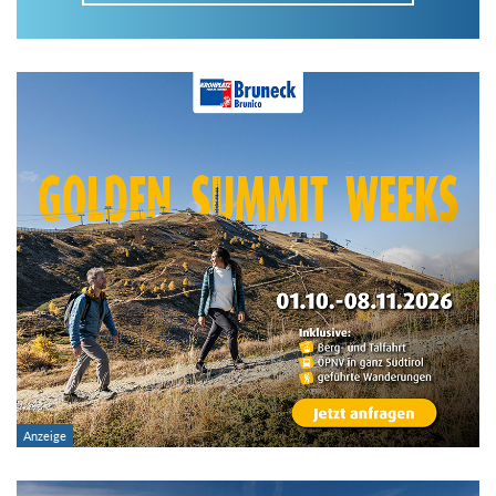
Im Tourenarchiv suchen
Land:
Region:
Gebirge:
Art der Tour: