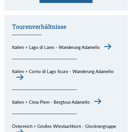
er habe ganz besonderes Wasser. Stimmt!
allen Schattierungen.
spektakuläre Dolomiten-Kette.
die Piste, aber Sonne und Fernsicht waren großartig.
bisschen Skitouren gehen und dazu noch derart schöne
Momente (siehe Bild) genießen.
Tourenverhältnisse
Italien > Lago di Lares - Wanderung Adamello
Italien > Corno di Lago Scuro - Wanderung Adamello
Italien > Cima Plem - Bergtour Adamello
Österreich > Großes Wiesbachhorn - Glocknergruppe