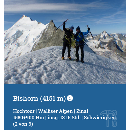
Schwierigkeitsgrad:
von
bis
Kondition (Tourdauer):
von
bis
Suchbegriff:
Bishorn (4151 m)
Hochtour | Walliser Alpen | Zinal
1580+900 Hm | insg. 13:15 Std. | Schwierigkeit
(2 von 6)