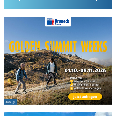
Im Tourenarchiv suchen
Land:
Region:
Gebirge:
Art der Tour: