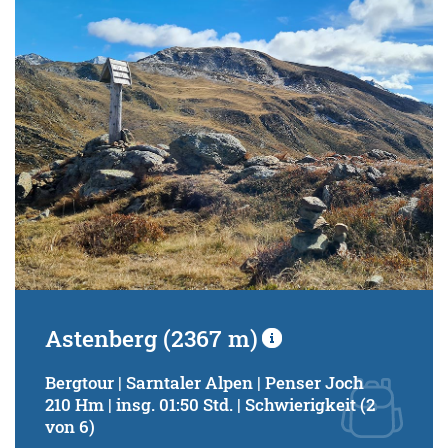
Schwierigkeitsgrad:
von
bis
Kondition (Tourdauer):
von
bis
Suchbegriff:
Astenberg (2367 m)
Bergtour | Sarntaler Alpen | Penser Joch
210 Hm | insg. 01:50 Std. | Schwierigkeit (2
von 6)