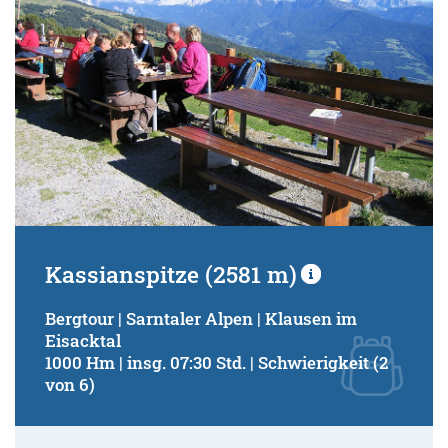
Kassianspitze (2581 m)
Bergtour | Sarntaler Alpen | Klausen im
Eisacktal
1000 Hm | insg. 07:30 Std. | Schwierigkeit (2
von 6)