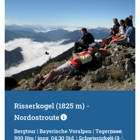
Schwierigkeitsgrad:
von
bis
Kondition (Tourdauer):
von
bis
Suchbegriff:
Risserkogel (1825 m) -
Nordostroute
Bergtour | Bayerische Voralpen | Tegernsee
900 Hm | insg. 04:30 Std. | Schwierigkeit (3