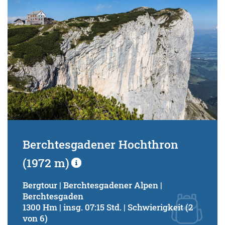
Berchtesgadener Hochthron
(1972 m)
Bergtour | Berchtesgadener Alpen |
Berchtesgaden
1300 Hm | insg. 07:15 Std. | Schwierigkeit (2
von 6)