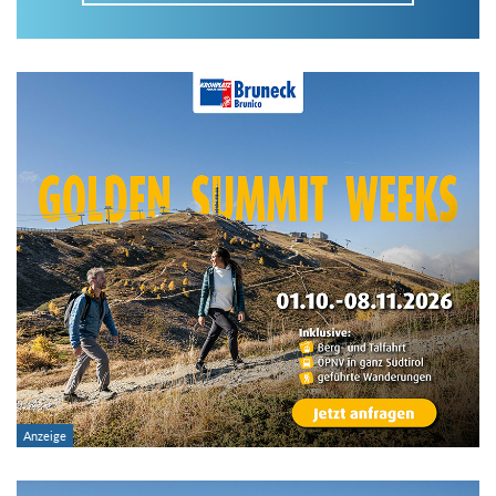
Im Tourenarchiv suchen
Land:
Region:
Gebirge:
Art der Tour: