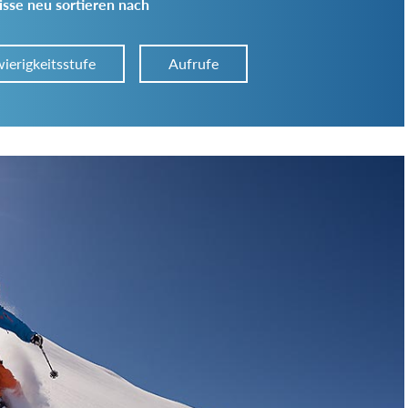
sse neu sortieren nach
ierigkeitsstufe
Aufrufe
Art der Tour:
Schwierigkeitsgrad:
von
bis
Kondition (Tourdauer):