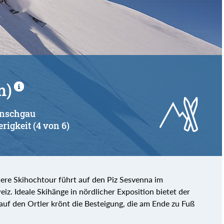
von
bis
m)
Vinschgau
erigkeit (4 von 6)
were Skihochtour führt auf den Piz Sesvenna im
z. Ideale Skihänge in nördlicher Exposition bietet der
auf den Ortler krönt die Besteigung, die am Ende zu Fuß