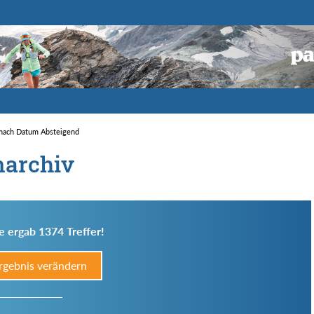
t nach Datum Absteigend
narchiv
e ergab 1374 Treffer!
rgebnis verändern