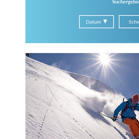
Suchergebni
Datum
Schw
Im Tourenarchiv suchen
Land:
Region:
Gebirge: