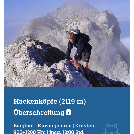
Schwierigkeitsgrad:
von
bis
Kondition (Tourdauer):
von
bis
Suchbegriff:
Hackenköpfe (2119 m)
Überschreitung
Bergtour | Kaisergebirge | Kufstein
900+1200 Hm | insg. 13:00 Std. |