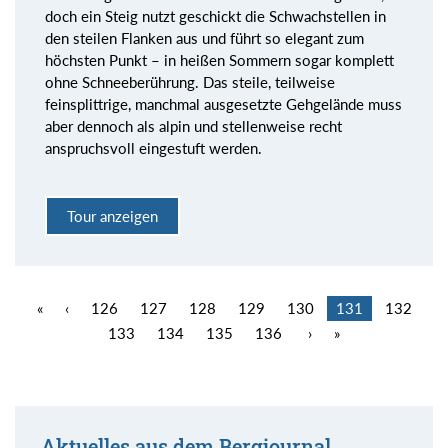
doch ein Steig nutzt geschickt die Schwachstellen in
den steilen Flanken aus und führt so elegant zum
höchsten Punkt – in heißen Sommern sogar komplett
ohne Schneeberührung. Das steile, teilweise
feinsplittrige, manchmal ausgesetzte Gehgelände muss
aber dennoch als alpin und stellenweise recht
anspruchsvoll eingestuft werden.
Tour anzeigen
«
‹
126
127
128
129
130
131
132
133
134
135
136
›
»
Aktuelles aus dem Bergjournal