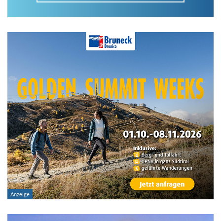
Im Tourenarchiv suchen
Land:
Region:
Gebirge:
Art der Tour: