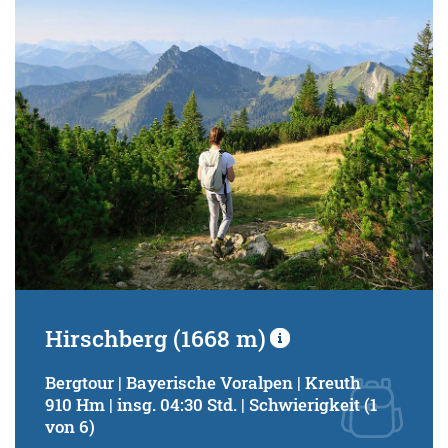
Schwierigkeitsgrad:
von
bis
Kondition (Tourdauer):
von
bis
Suchbegriff:
Hirschberg (1668 m)
Bergtour | Bayerische Voralpen | Kreuth
910 Hm | insg. 04:30 Std. | Schwierigkeit (1
von 6)