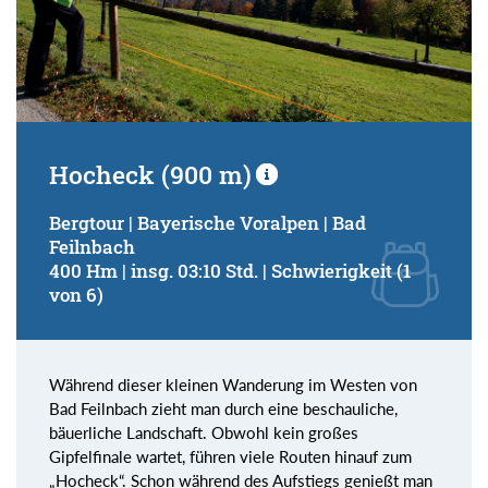
Hocheck (900 m)
Bergtour | Bayerische Voralpen | Bad
Feilnbach
400 Hm | insg. 03:10 Std. | Schwierigkeit (1
von 6)
Während dieser kleinen Wanderung im Westen von
Bad Feilnbach zieht man durch eine beschauliche,
bäuerliche Landschaft. Obwohl kein großes
Gipfelfinale wartet, führen viele Routen hinauf zum
„Hocheck“. Schon während des Aufstiegs genießt man