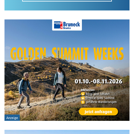
Im Tourenarchiv suchen
Land:
Region:
Gebirge:
Art der Tour: