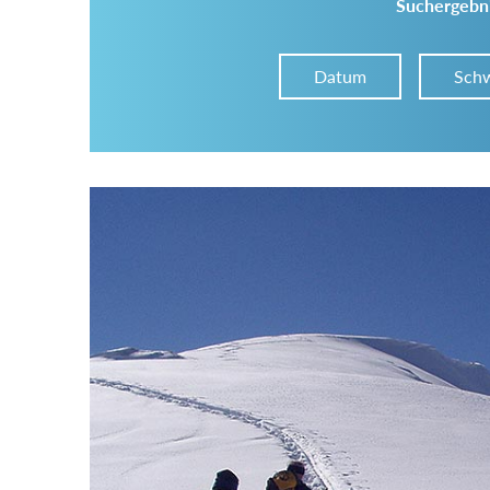
Suchergebni
Datum
Schw
Im Tourenarchiv suchen
Land:
Region:
Gebirge: