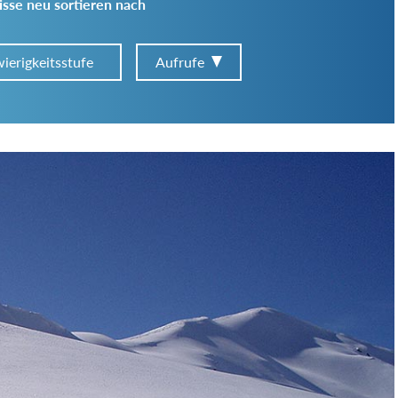
sse neu sortieren nach
ierigkeitsstufe
Aufrufe
Art der Tour:
Schwierigkeitsgrad:
von
bis
Kondition (Tourdauer):