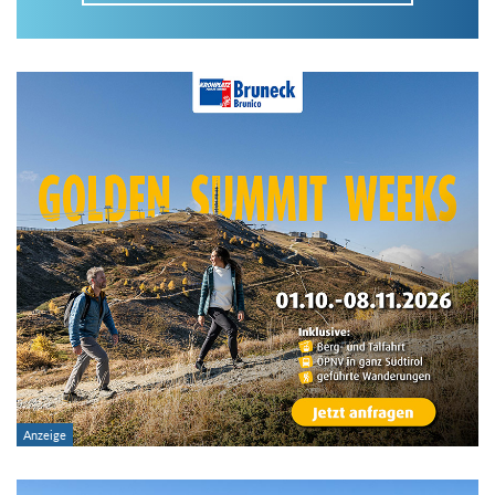
Im Tourenarchiv suchen
Land:
Region:
Gebirge:
Art der Tour: