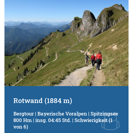
Schwierigkeitsgrad:
von
bis
Kondition (Tourdauer):
von
bis
Suchbegriff:
Rotwand (1884 m)
Bergtour | Bayerische Voralpen | Spitzingsee
800 Hm | insg. 04:45 Std. | Schwierigkeit (1
von 6)