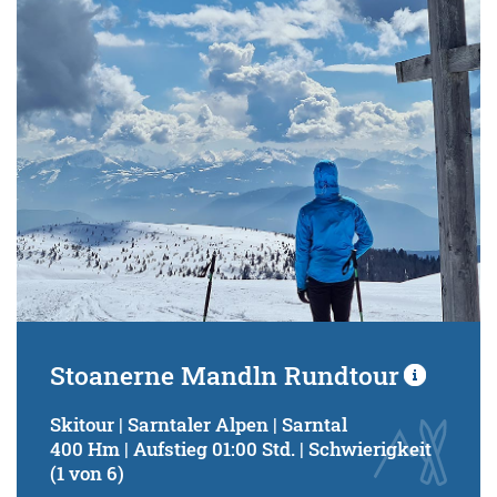
Schwierigkeitsgrad:
von
bis
Kondition (Tourdauer):
von
bis
Suchbegriff:
Stoanerne Mandln Rundtour
Skitour | Sarntaler Alpen | Sarntal
400 Hm | Aufstieg 01:00 Std. | Schwierigkeit
(1 von 6)