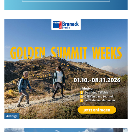
Im Tourenarchiv suchen
Land:
Region:
Gebirge:
Art der Tour: