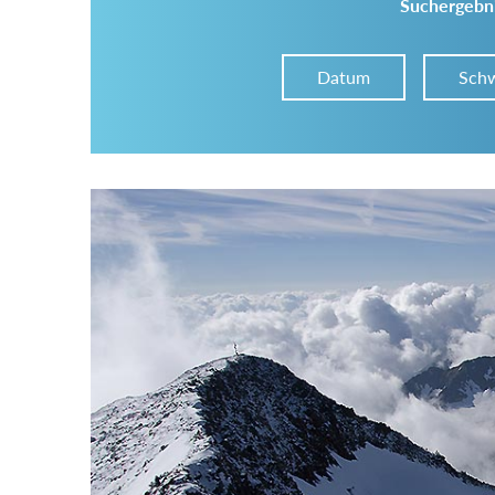
Suchergebni
Datum
Schw
Im Tourenarchiv suchen
Land:
Region:
Gebirge: