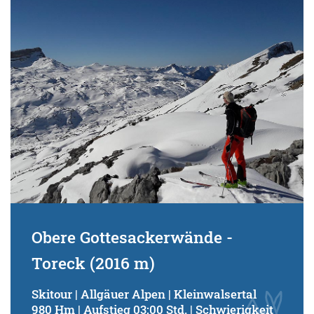
Schwierigkeitsgrad:
von
bis
Kondition (Tourdauer):
von
bis
Suchbegriff:
Obere Gottesackerwände -
Toreck (2016 m)
Skitour | Allgäuer Alpen | Kleinwalsertal
980 Hm | Aufstieg 03:00 Std. | Schwierigkeit