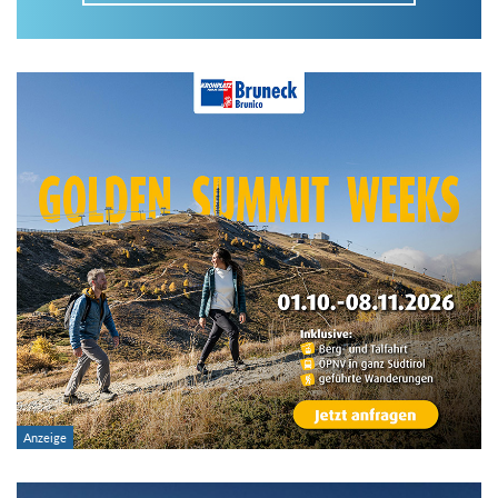
Im Tourenarchiv suchen
Land:
Region:
Gebirge:
Art der Tour: