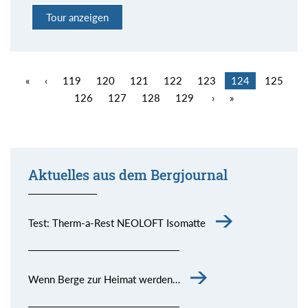
Tour anzeigen
«
‹
119
120
121
122
123
124
125
126
127
128
129
›
»
Aktuelles aus dem Bergjournal
Test: Therm-a-Rest NEOLOFT Isomatte
Wenn Berge zur Heimat werden…