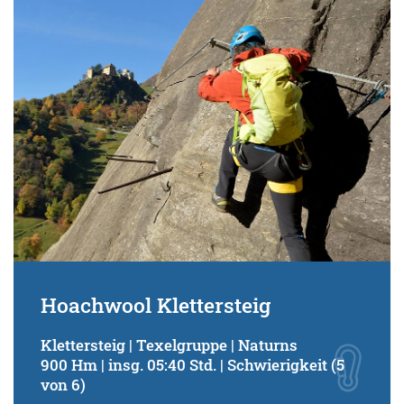
Schwierigkeitsgrad:
von
bis
Kondition (Tourdauer):
von
bis
Suchbegriff:
Hoachwool Klettersteig
Klettersteig | Texelgruppe | Naturns
900 Hm | insg. 05:40 Std. | Schwierigkeit (5
von 6)