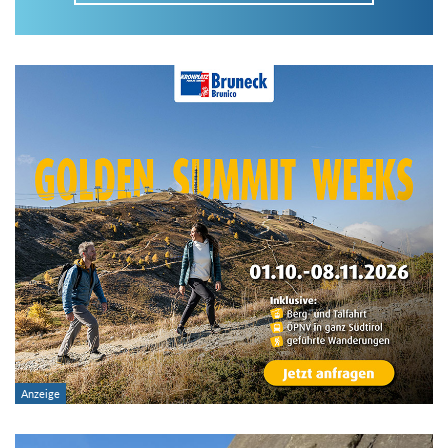
Im Tourenarchiv suchen
Land:
Region:
Gebirge:
Art der Tour: