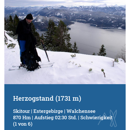
Schwierigkeitsgrad:
von
bis
Kondition (Tourdauer):
von
bis
Suchbegriff:
Herzogstand (1731 m)
Skitour | Estergebirge | Walchensee
870 Hm | Aufstieg 02:30 Std. | Schwierigkeit
(1 von 6)