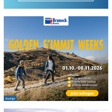
Im Tourenarchiv suchen
Land:
Region:
Gebirge:
Art der Tour: